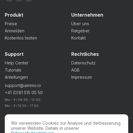
Produkt
Unternehmen
Preise
Über uns
Anmelden
Ratgeber
Kostenlos testen
Kontakt
Support
Rechtliches
Help Center
Datenschutz
Tutorials
AGB
Anleitungen
Impressum
support@aimmo.io
+41 (0)81 515 05 50
Mo – Fr 08:30 – 12:00
Mo – Fr 13:30 – 17:00
Wir verwenden Cookies zur Analyse und Verbesserung
unserer Website. Details in unserer
PARTNERSCHAFT MIT